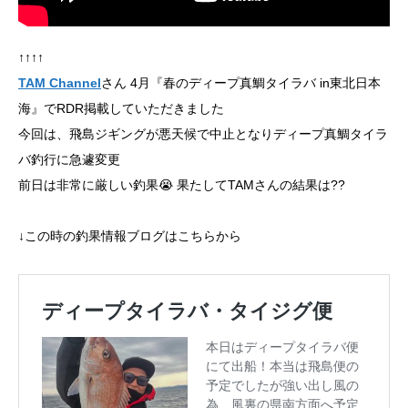
↑↑↑↑
TAM Channel
さん 4月『春のディープ真鯛タイラバ in東北日本
海』でRDR掲載していただきました
今回は、飛島ジギングが悪天候で中止となりディープ真鯛タイラ
バ釣行に急遽変更
前日は非常に厳しい釣果😭 果たしてTAMさんの結果は??
↓この時の釣果情報ブログはこちらから