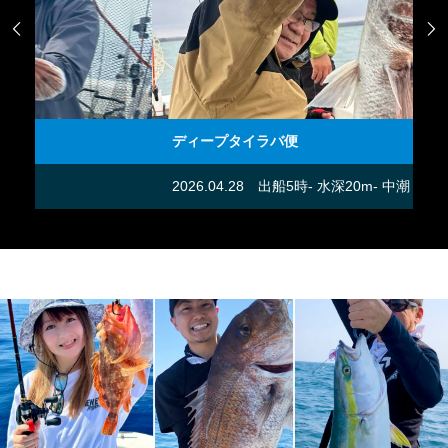


ディープタイラバ便
飛
2026.04.28
出船5時- 水深20m- 中潮
20