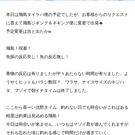
本日は飛島タイラバ便の予定でしたが、お客様からのリクエスト
に答えて飛島ジギング＆ネギング便に変更で出発🔥
予定変更は吉と出たかw
飛島！現着！
魚探の反応良し！魚の反応無し！
青物の反応は有りましたが中々あたらない時間が有りました。よ
うやくヒットもバラシ数回？、ワラサ、ナイスサイズのキジハ
タ、マゾイで朝イチタイムは終了しました。
ここから長ーい沈黙タイム、釣れない日でも時合いがこればある
程度は釣果は見込める飛島！
今日は時合いが来ません…いつもはマゾイ君が遊んでくれますが
それも忘れた頃に釣れる感じで時間だけが過ぎていく。