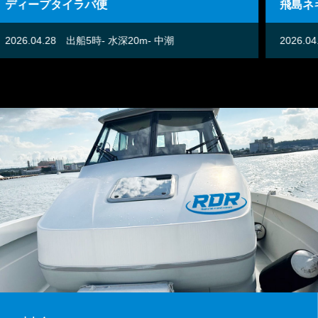
飛島ネギング便
2026.04.27
出船5時- 水深25m- 中潮