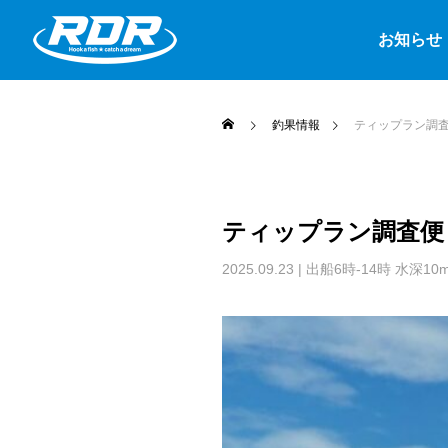
お知らせ
釣果情報
ティップラン調
ティップラン調査便
2025.09.23
| 出船6時-14時 水深10