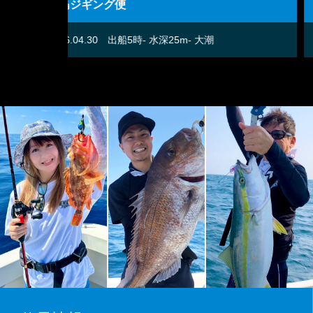
ディープタイラバ便
2026.04.28
出船5時- 水深20m- 中潮