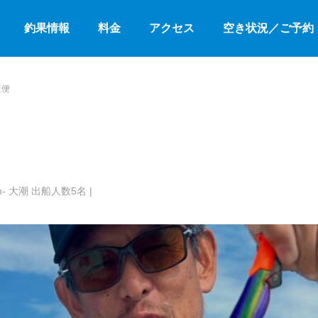
釣果情報
料金
アクセス
空き状況／ご予約
査便
m- 大潮 出船人数5名 |