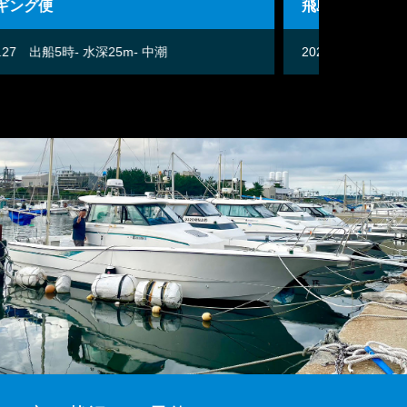
飛島ジギング便
飛島ジギ
2026.04.25
出船5時- 水深40m- 小潮
2026.04.2