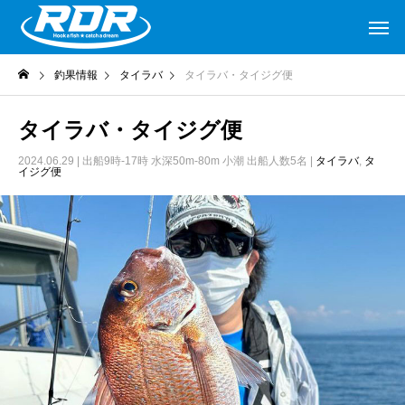
釣果情報
タイラバ
タイラバ・タイジグ便
タイラバ・タイジグ便
2024.06.29
| 出船9時-17時 水深50m-80m 小潮 出船人数5名 |
タイラバ
,
タ
イジグ便