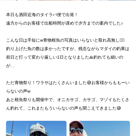
本日も酒田近海のタイラバ便で出発！
遠方からのお客様で出船時間が遅めで夕方までの案内でした♪
こんな日は手短にw青物根魚の写真はいらないと取れ高無し🙅‍♂️
釣り上げた魚の数は多かったですが、残念ながらマダイの釣果は
前日と打って変わり厳しい1日となりました🙏釣れても細いの
が…
ただ青物祭り！ワラサはたくさんいました😅お客様からももーい
らないの声w
あと根魚祭りも開催中で、オニカサゴ、カサゴ、マゾイもたくさ
ん釣れて、これまたもういらないの声も聞こえてきました😅