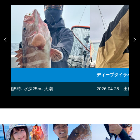


ディープタイラバ便
飛
2026.04.28
出船5時- 水深20m- 中潮
20