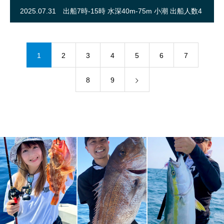
2025.07.31
出船7時-15時 水深40m-75m 小潮 出船人数4
名（初心者コース4名）
1
2
3
4
5
6
7
8
9