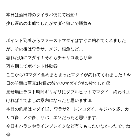
本日は酒田沖のタイラバ便にて出船！
少し遅めの出船でしたがマダイ狙いで勝負🔥
ポイント到着からファーストマダイはすぐに釣れてくれました
が、その後はワラサ、メジ、根魚など…
忘れた頃にマダイ！それもチャリコ混じり😅
万を期してポイント移動😆
ここから70マダイ含めまとまったマダイが釣れてくれました！今
日の竿頭は写真1枚目の彼で70マダイ含む5枚でした👏
見せ場はラスト時間ギリギリにダブルヒットでマダイ！終わりよ
ければ全てよしの案内になったと思います🙆‍♂️
本日の釣果はマダイ12、ワラサ2、レンコダイ、キジハタ多、カ
サゴ多、メジ多、サバ、エソだったと思います。
今日もバラシやラインブレイクなど有りもったいなかったですね
😅