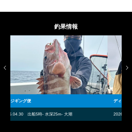
釣果情報


ディープタイラバ便
飛
2026.04.28
出船5時- 水深20m- 中潮
20