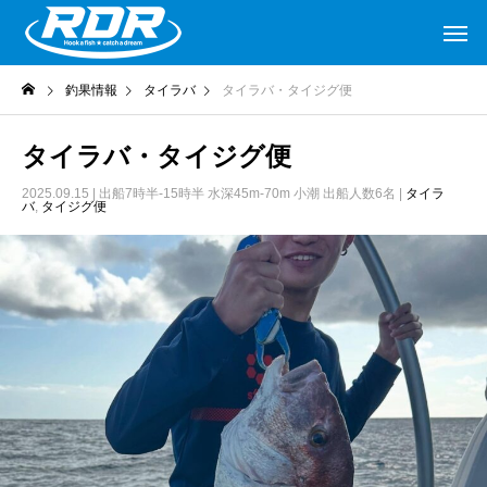
釣果情報
タイラバ
タイラバ・タイジグ便
タイラバ・タイジグ便
2025.09.15
| 出船7時半-15時半 水深45m-70m 小潮 出船人数6名 |
タイラ
バ
,
タイジグ便