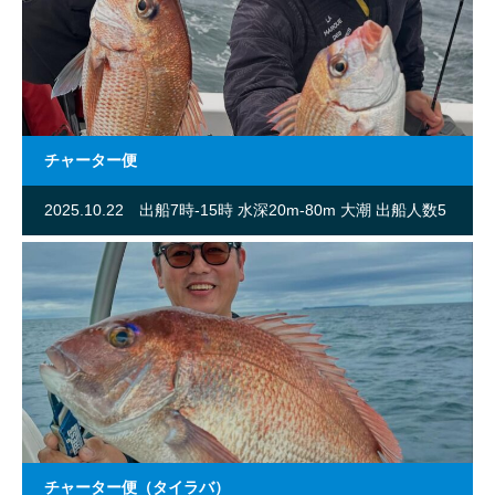
チャーター便
2025.10.22
出船7時-15時 水深20m-80m 大潮 出船人数5
名
チャーター便（タイラバ）