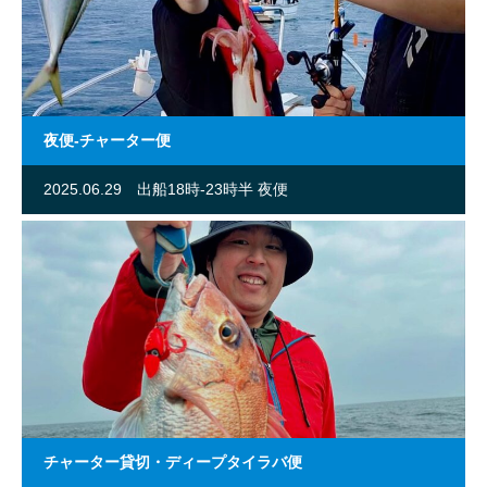
夜便-チャーター便
2025.06.29
出船18時-23時半 夜便
チャーター貸切・ディープタイラバ便