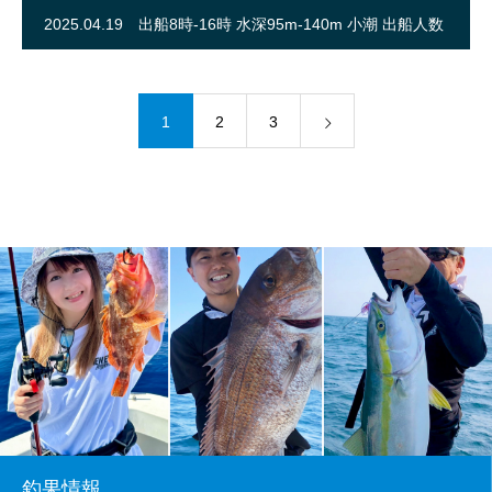
2025.04.19
出船8時-16時 水深95m-140m 小潮 出船人数
7名
1
2
3
釣果情報