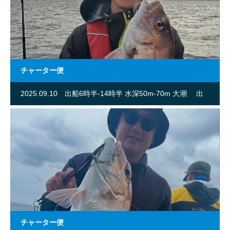
チャーター便
2025.09.10
出船6時半-14時半 水深50m-70m 大潮 出
船人数4名
チャーター便